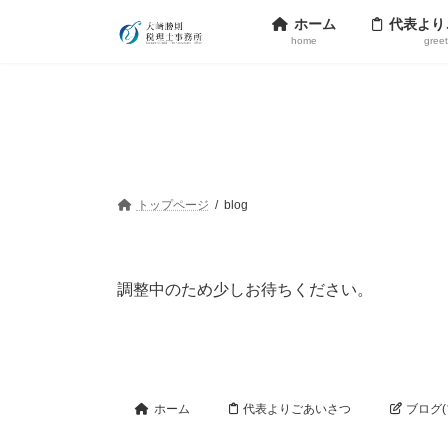
コ
ナ
ホーム
代表より
ン
ビ
home
gree
テ
ゲ
ン
ー
ツ
シ
へ
ョ
ス
ン
キ
に
ッ
移
プ
動
トップページ
blog
調整中のため少しお待ちください。
ホーム
代表よりごあいさつ
ブログ