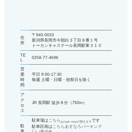
〒940-0033
住
新潟県長岡市今朝白３丁目８番１号
所
トーカンキャステール長岡駅東３１０
TE
0258-77-4696
L
営
業
平日 9:00-17:30
時
毎週 土曜・日曜・祝祭日を除く
間
ア
ク
JR 長岡駅 徒歩８分（750m）
セ
ス
駐車場は
こちら
です
google mapが開きます
駐
駐車区画は
こちらあすなろパーキング
車
｢１｣番
です