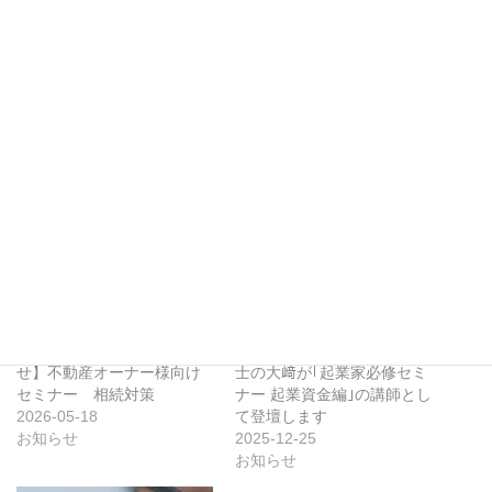
の専門性を活かし、お客様へのサポート体制を整えてまいりま
す。行政書士が取り扱うおもな業務については、こちら（
日本行
政書士会連合会 こんなときにご相談を
）をご覧ください。
何卒、今後とも倍旧のご指導ご鞭撻を賜りますよう、心よりお願
い申し上げます。
大﨑勝則行政書士事務所 行政書士 大﨑勝則
【セミナー登壇のお知ら
【共催セミナー】代表税理
せ】不動産オーナー様向け
士の大﨑が｢起業家必修セミ
セミナー 相続対策
ナー 起業資金編｣の講師とし
2026-05-18
て登壇します
お知らせ
2025-12-25
お知らせ